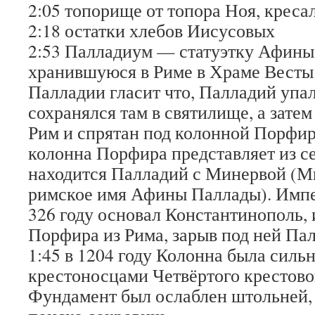
2:05 топорище от топора Ноя, креса
2:18 остатки хлебов Иисусовых
2:53 Палладиум — статуэтку Афины
хранившуюся в Риме в Храме Весты.
Палладии гласит что, Палладий упал
сохранялся там в святилище, а затем
Рим и спрятан под колонной Порфир
колонна Порфира представляет из се
находится Палладий с Минервой (М
римское имя Афины Паллады). Импе
326 году основал Константинополь, 
Порфира из Рима, зарыв под ней Па
1:45 в 1204 году Колонна была силь
крестоносцами Четвёртого крестово
Фундамент был ослаблен штольней,