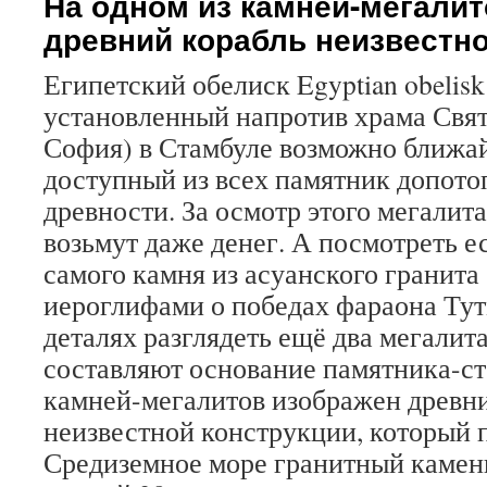
На одном из камней-мегали
древний корабль неизвестно
Египетский обелиск Egyptian obelis
установленный напротив храма Свя
София) в Стамбуле возможно ближа
доступный из всех памятник допот
древности. За осмотр этого мегалита
возьмут даже денег. А посмотреть е
самого камня из асуанского гранита
иероглифами о победах фараона Тут
деталях разглядеть ещё два мегалит
составляют основание памятника-ст
камней-мегалитов изображен древн
неизвестной конструкции, который п
Средиземное море гранитный камень