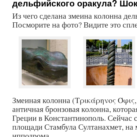
дельфийского оракула? Шок
Из чего сделана змеина колонна дел
Посморите на фото? Видите это спл
Змеиная колонна (Τρικάρηνος Όφις, т
античная бронзовая колонна, котора
Греции в Константинополь. Сейчас с
площади Стамбула Султанахмет, на 
ипподрома.