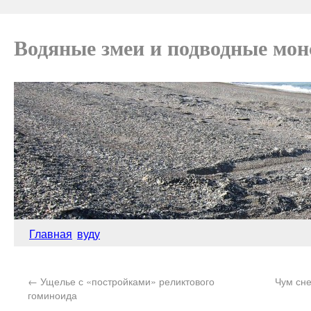
Водяные змеи и подводные мо
Главная
вуду
←
Ущелье с «постройками» реликтового
Чум сне
гоминоида